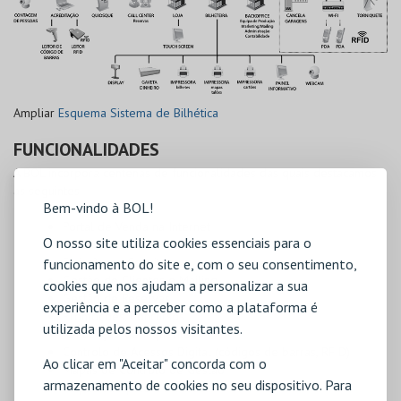
Ampliar
Esquema Sistema de Bilhética
FUNCIONALIDADES
A BOL incorpora centenas de funcionalidades das quais destacamos
as seguintes:
Bem-vindo à BOL!
Portal de Venda na Internet
O nosso site utiliza cookies essenciais para o
Venda de Bilhetes
Emissão de Convites
funcionamento do site e, com o seu consentimento,
Gestão de Clientes e Mailing
cookies que nos ajudam a personalizar a sua
Gestão de Reservas
experiência e a perceber como a plataforma é
Promoções, Concursos
utilizada pelos nossos visitantes.
Realização de Inquéritos
Controlo de Acessos Digital (códigos de barras, RFID)
Ao clicar em "Aceitar" concorda com o
Mapas de Controlo de Gestão
armazenamento de cookies no seu dispositivo. Para
Mapas de Apoio à Decisão