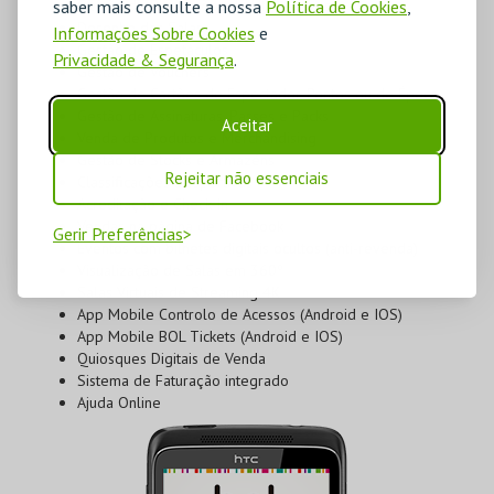
saber mais consulte a nossa
Política de Cookies
,
Gestão de Permissões de Utilizadores
Desenho das Salas
Informações Sobre Cookies
e
Gestão de Espetáculos
Privacidade & Segurança
.
Gestão de Vouchers
Gestão de Cartões de Espectador, Pontos ou de Época
Gestão de Assinaturas, Passes e Packs
Aceitar
Venda de Produtos e Merchandising
Gestão de Stocks e Armazéns
Rejeitar não essenciais
Classificações Desportivas
Acreditação e Check-In
Vendas na página de Facebook
Gerir Preferências
Eventos com bilhetes digitais ocultos (anti-revenda)
Visualização de Salas em 360º
Salas Virtuais de Streaming 4K
App Mobile Controlo de Acessos (Android e IOS)
App Mobile BOL Tickets (Android e IOS)
Quiosques Digitais de Venda
Sistema de Faturação integrado
Ajuda Online