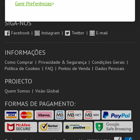
Gerir Preferências
Login & Registo de Clientes
Minha Conta
Produtores
Orientadores de Salas
SIGA-NOS
Facebook
Instagram
Twitter
E-mail
INFORMAÇÕES
Como Comprar
Privacidade & Segurança
Condições Gerais
Política de Cookies
FAQ
Pontos de Venda
Dados Pessoais
PROJECTO
Quem Somos
Visão Global
FORMAS DE PAGAMENTO: