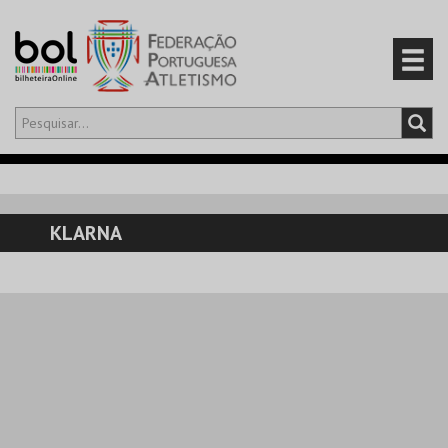
Olá,
iniciar sessão
PT
0
CARRINHO
KLARNA
EVENTOS
CARTÕES
PRODUTOS